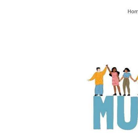
Hom
Konflikte Selbstbehauptung Resilienz Kinder von 5 bis 12 Jahre Nicole Sindermann Mobbing
Grun