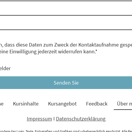
en, dass diese Daten zum Zweck der Kontaktaufnahme gespe
eine Einwilligung jederzeit widerrufen kann.
*
elder
Senden Sie
e
Kursinhalte
Kursangebot
Feedback
Über 
Impressum
I
Datenschutzerklärung
sondere das Logo, Texte, Fotografien und Grafiken sind urheberrechtlich geschützt. Alle Rec