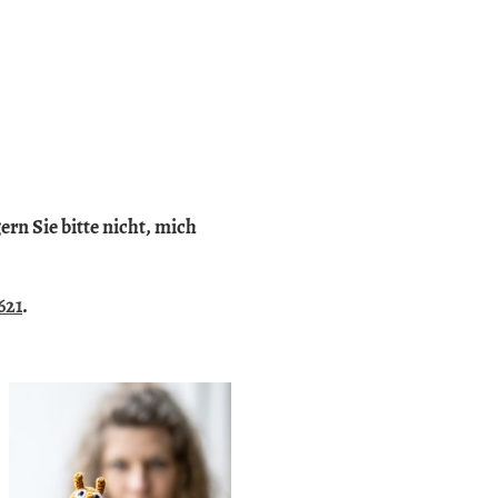
n Sie bitte nicht, mich
621
.