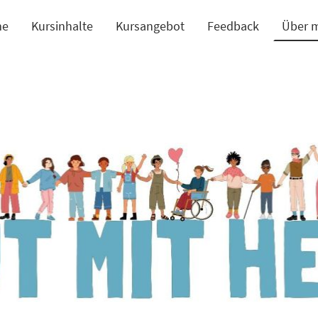
e
Kursinhalte
Kursangebot
Feedback
Über 
dschule Respekt Schulverweigerer Kindergarten Selbstbewusstsein Selbstbestimmung Suizid Bonn NRW Rheinland-Pfalz gewaltfrei prävention Bonn Aachen Köln Rhein/Sieg Eifel Bonn