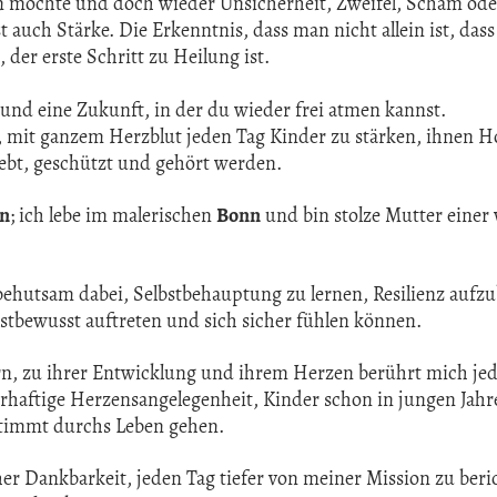
en möchte und doch wieder Unsicherheit, Zweifel, Scham ode
 auch Stärke. Die Erkenntnis, dass man nicht allein ist, da
n, der erste Schritt zu Heilung ist.
 und eine Zukunft, in der du wieder frei atmen kannst.
r, mit ganzem Herzblut jeden Tag Kinder zu stärken, ihnen 
iebt, geschützt und gehört werden.
nn
; ich lebe im malerischen
Bonn
und bin stolze Mutter einer
r behutsam dabei, Selbstbehauptung zu lernen, Resilienz aufz
bstbewusst auftreten und sich sicher fühlen können.
n, zu ihrer Entwicklung und ihrem Herzen berührt mich jed
hrhaftige Herzensangelegenheit, Kinder schon in jungen Jahre
stimmt durchs Leben gehen.
her Dankbarkeit, jeden Tag tiefer von meiner Mission zu ber