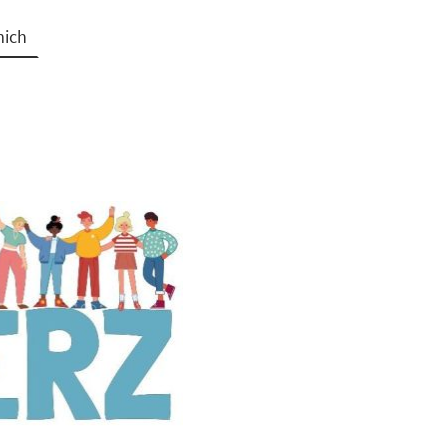
mich
 Bornheim Brühl Hürth Sankt Augustin Hennef Königswinter Frechen Wesseling Koblenz